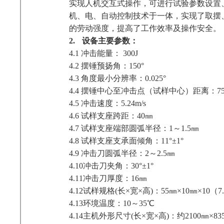
实现人机交互式操作，可进行试验参数设置
机、电、自动控制技术于一体，实现了取摆
的劳动强度，提高了工作效率及操作安全。
2.
设备主要参数：
4.1
冲击能量： 300J
4.2
摆锤预扬角：150°
4.3
角度最小分辨率：0.025°
4.4
摆锤中心至冲击点（试样中心）距离：75
4.5
冲击速度：5.24m/s
4.6
试样支座跨距：40㎜
4.7
试样支座端部圆弧半径：1～1.5㎜
4.8
试样支座支承面倾角：11°±1°
4.9
冲击刀圆弧半径：2～2.5㎜
4.10
冲击刀夹角：30°±1°
4.11
冲击刀厚度：16㎜
4.12
试样规格(长×宽×高)：55㎜×10㎜×10（7.
4.13
环境温度：10～35℃
4.14
主机外形尺寸(长×宽×高)：约2100㎜×835