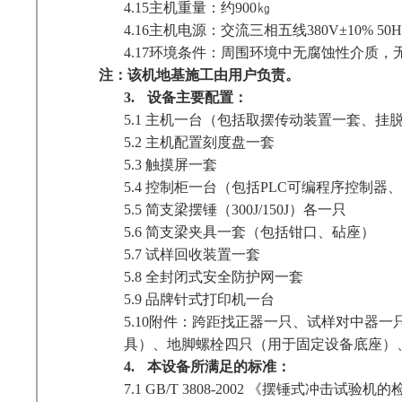
4.15
主机重量：约900㎏
4.16
主机电源：交流三相五线380V±10% 50Hz 
4.17
环境条件：周围环境中无腐蚀性介质，
注：该机地基施工由用户负责。
3.
设备主要配置：
5.1
主机一台（包括取摆传动装置一套、挂
5.2
主机配置刻度盘一套
5.3
触摸屏一套
5.4
控制柜一台（包括PLC可编程序控制器
5.5
简支梁摆锤（300J/150J）各一只
5.6
简支梁夹具一套（包括钳口、砧座）
5.7
试样回收装置一套
5.8
全封闭式安全防护网一套
5.9
品牌针式打印机一台
5.10
附件：跨距找正器一只、试样对中器一只
具）、地脚螺栓四只（用于固定设备底座）
4.
本设备所满足的标准：
7.1
GB/T 3808-2002
《摆锤式冲击试验机的