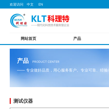
欢迎访问
中文
EN
网站首页
产品
传感器
检测经验
资料下载
公司概况
检测仪器
资源中心
视频演示
我们的技术
光电传感器
厚度仪
产品
PRODUCT CENTER
光纤传感器
硬度仪
—— 专业做好品质，用心服务客户。专业可靠、经验
激光传感器
无损检测仪
接近传感器
位移传感器
自动化智能设备
非标设备
测试仪器