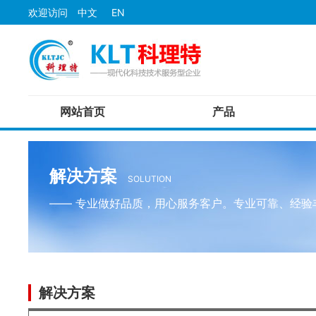
欢迎访问
中文
EN
网站首页
产品
传感器
检测经验
资料下载
公司概况
检测仪器
资源中心
视频演示
我们的技术
光电传感器
厚度仪
解决方案
SOLUTION
光纤传感器
硬度仪
—— 专业做好品质，用心服务客户。专业可靠、经验
激光传感器
无损检测仪
接近传感器
位移传感器
自动化智能设备
非标设备
解决方案